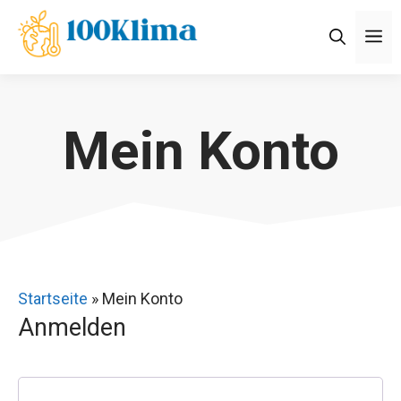
Zum
M
Inhalt
springen
Mein Konto
Startseite
»
Mein Konto
Anmelden