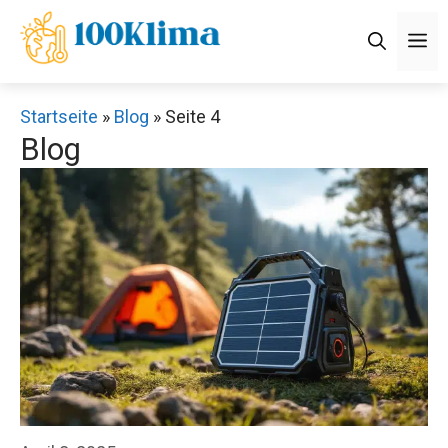
Zum
M
Inhalt
springen
Startseite
»
Blog
»
Seite 4
Blog