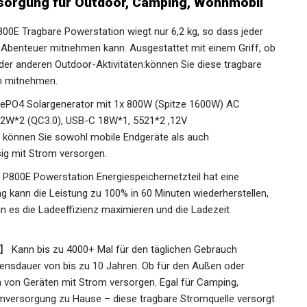
sorgung für Outdoor, Camping, Wohnmobil
0E Tragbare Powerstation wiegt nur 6,2 kg, so dass jeder
 Abenteuer mitnehmen kann. Ausgestattet mit einem Griff, ob
er anderen Outdoor-Aktivitäten:können Sie diese tragbare
in mitnehmen.
PO4 Solargenerator mit 1x 800W (Spitze 1600W) AC
2W*2 (QC3.0), USB-C 18W*1, 5521*2 ,12V
 können Sie sowohl mobile Endgeräte als auch
sig mit Strom versorgen.
800E Powerstation Energiespeichernetzteil hat eine
g kann die Leistung zu 100% in 60 Minuten wiederherstellen,
n es die Ladeeffizienz maximieren und die Ladezeit
】 Kann bis zu 4000+ Mal für den täglichen Gebrauch
ensdauer von bis zu 10 Jahren. Ob für den Außen oder
n von Geräten mit Strom versorgen. Egal für Camping,
omversorgung zu Hause – diese tragbare Stromquelle versorgt