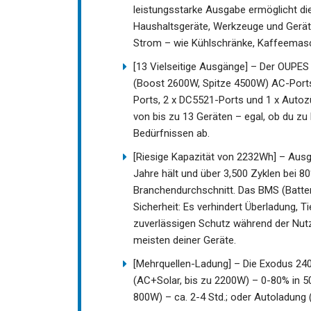
leistungsstarke Ausgabe ermöglicht di
Haushaltsgeräte, Werkzeuge und Gerä
Strom – wie Kühlschränke, Kaffeemasch
[13 Vielseitige Ausgänge] – Der OUPE
(Boost 2600W, Spitze 4500W) AC-Ports
Ports, 2 x DC5521-Ports und 1 x Autoz
von bis zu 13 Geräten – egal, ob du zu 
Bedürfnissen ab.
[Riesige Kapazität von 2232Wh] – Ausge
Jahre hält und über 3,500 Zyklen bei 8
Branchendurchschnitt. Das BMS (Batter
Sicherheit: Es verhindert Überladung, 
zuverlässigen Schutz während der Nutz
meisten deiner Geräte.
[Mehrquellen-Ladung] – Die Exodus 2400
(AC+Solar, bis zu 2200W) – 0-80% in 50
800W) – ca. 2-4 Std.; oder Autoladung 