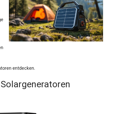
ge
en
atoren entdecken.
 Solargeneratoren