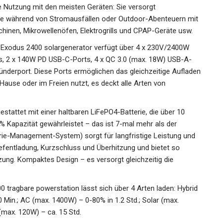
e Nutzung mit den meisten Geräten: Sie versorgt
te während von Stromausfällen oder Outdoor-Abenteuern mit
inen, Mikrowellenöfen, Elektrogrills und CPAP-Geräte usw.
S Exodus 2400 solargenerator verfügt über 4 x 230V/2400W
, 2 x 140W PD USB-C-Ports, 4 x QC 3.0 (max. 18W) USB-A-
ünderport. Diese Ports ermöglichen das gleichzeitige Aufladen
Hause oder im Freien nutzt, es deckt alle Arten von
stattet mit einer haltbaren LiFePO4-Batterie, die über 10
0% Kapazität gewährleistet – das ist 7-mal mehr als der
ie-Management-System) sorgt für langfristige Leistung und
Tiefentladung, Kurzschluss und Überhitzung und bietet so
ung. Kompaktes Design – es versorgt gleichzeitig die
 tragbare powerstation lässt sich über 4 Arten laden: Hybrid
 Min.; AC (max. 1400W) – 0-80% in 1.2 Std.; Solar (max.
(max. 120W) – ca. 15 Std.