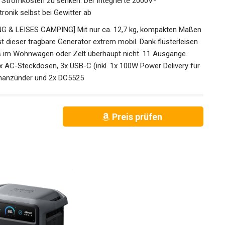
m Stromkosten zu senken. Der integrierte 2000V-
ronik selbst bei Gewitter ab
& LEISES CAMPING] Mit nur ca. 12,7 kg, kompakten Maßen
 dieser tragbare Generator extrem mobil. Dank flüsterleisen
ts im Wohnwagen oder Zelt überhaupt nicht. 11 Ausgänge
 2x AC-Steckdosen, 3x USB-C (inkl. 1x 100W Power Delivery für
enanzünder und 2x DC5525
Preis prüfen