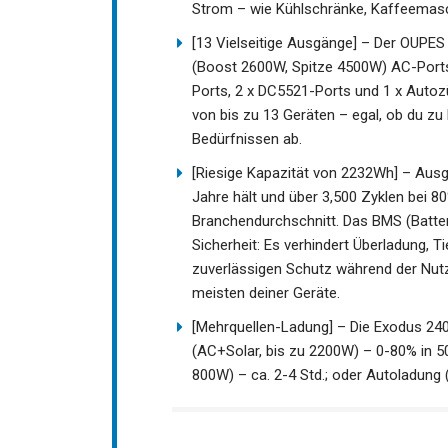
Strom – wie Kühlschränke, Kaffeemasch
[13 Vielseitige Ausgänge] – Der OUPE
(Boost 2600W, Spitze 4500W) AC-Ports
Ports, 2 x DC5521-Ports und 1 x Autoz
von bis zu 13 Geräten – egal, ob du zu 
Bedürfnissen ab.
[Riesige Kapazität von 2232Wh] – Ausge
Jahre hält und über 3,500 Zyklen bei 8
Branchendurchschnitt. Das BMS (Batter
Sicherheit: Es verhindert Überladung, 
zuverlässigen Schutz während der Nutz
meisten deiner Geräte.
[Mehrquellen-Ladung] – Die Exodus 2400
(AC+Solar, bis zu 2200W) – 0-80% in 50
800W) – ca. 2-4 Std.; oder Autoladung 