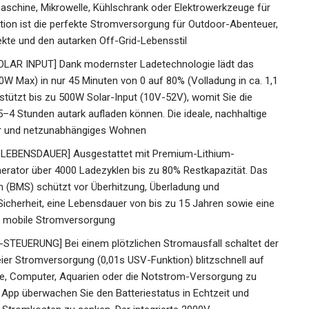
aschine, Mikrowelle, Kühlschrank oder Elektrowerkzeuge für
ion ist die perfekte Stromversorgung für Outdoor-Abenteuer,
kte und den autarken Off-Grid-Lebensstil
AR INPUT] Dank modernster Ladetechnologie lädt das
 Max) in nur 45 Minuten von 0 auf 80% (Volladung in ca. 1,1
rstützt bis zu 500W Solar-Input (10V-52V), womit Sie die
5–4 Stunden autark aufladen können. Die ideale, nachhaltige
er und netzunabhängiges Wohnen
LEBENSDAUER] Ausgestattet mit Premium-Lithium-
nerator über 4000 Ladezyklen bis zu 80% Restkapazität. Das
 (BMS) schützt vor Überhitzung, Überladung und
icherheit, eine Lebensdauer von bis zu 15 Jahren sowie eine
re mobile Stromversorgung
UERUNG] Bei einem plötzlichen Stromausfall schaltet der
er Stromversorgung (0,01s USV-Funktion) blitzschnell auf
te, Computer, Aquarien oder die Notstrom-Versorgung zu
 App überwachen Sie den Batteriestatus in Echtzeit und