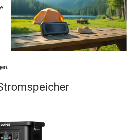
te
gen.
Stromspeicher