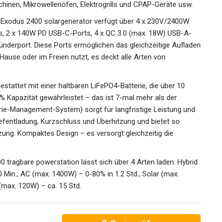
inen, Mikrowellenöfen, Elektrogrills und CPAP-Geräte usw.
S Exodus 2400 solargenerator verfügt über 4 x 230V/2400W
, 2 x 140W PD USB-C-Ports, 4 x QC 3.0 (max. 18W) USB-A-
ünderport. Diese Ports ermöglichen das gleichzeitige Aufladen
Hause oder im Freien nutzt, es deckt alle Arten von
stattet mit einer haltbaren LiFePO4-Batterie, die über 10
0% Kapazität gewährleistet – das ist 7-mal mehr als der
ie-Management-System) sorgt für langfristige Leistung und
Tiefentladung, Kurzschluss und Überhitzung und bietet so
ung. Kompaktes Design – es versorgt gleichzeitig die
 tragbare powerstation lässt sich über 4 Arten laden: Hybrid
 Min.; AC (max. 1400W) – 0-80% in 1.2 Std.; Solar (max.
(max. 120W) – ca. 15 Std.