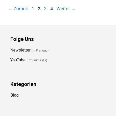
Seite
Seite
Seite
Seite
←
Zurück
1
2
3
4
Weiter
→
Folge Uns
Newsletter
(in Planung)
YouTube
(Produkttests)
Kategorien
Blog