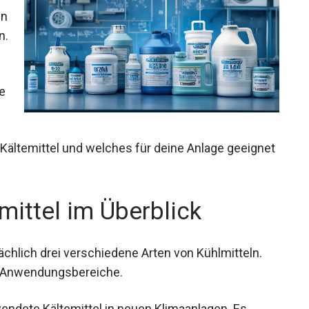
nn
n.
le
n Kältemittel und welches für deine Anlage geeignet
mittel im Überblick
hlich drei verschiedene Arten von Kühlmitteln.
d Anwendungsbereiche.
wendete Kältemittel in neuen Klimaanlagen. Es