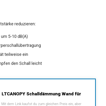
stärke reduzieren:
 um 5-10 dB(A)
rperschallübertragung
t teilweise ein
fen den Schall leicht
LTCANOPY Schalldämmung Wand für
Mit dem Link kaufst du zum gleichen Preis ein, aber