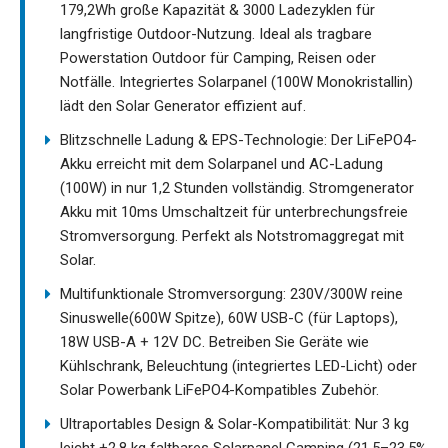
179,2Wh große Kapazität & 3000 Ladezyklen für
langfristige Outdoor-Nutzung. Ideal als tragbare
Powerstation Outdoor für Camping, Reisen oder
Notfälle. Integriertes Solarpanel (100W Monokristallin)
lädt den Solar Generator effizient auf.
Blitzschnelle Ladung & EPS-Technologie: Der LiFePO4-
Akku erreicht mit dem Solarpanel und AC-Ladung
(100W) in nur 1,2 Stunden vollständig. Stromgenerator
Akku mit 10ms Umschaltzeit für unterbrechungsfreie
Stromversorgung. Perfekt als Notstromaggregat mit
Solar.
Multifunktionale Stromversorgung: 230V/300W reine
Sinuswelle(600W Spitze), 60W USB-C (für Laptops),
18W USB-A + 12V DC. Betreiben Sie Geräte wie
Kühlschrank, Beleuchtung (integriertes LED-Licht) oder
Solar Powerbank LiFePO4-Kompatibles Zubehör.
Ultraportables Design & Solar-Kompatibilität: Nur 3 kg
leicht +2,8 kg faltbares Solarpanel Camping (21,5–23,5%