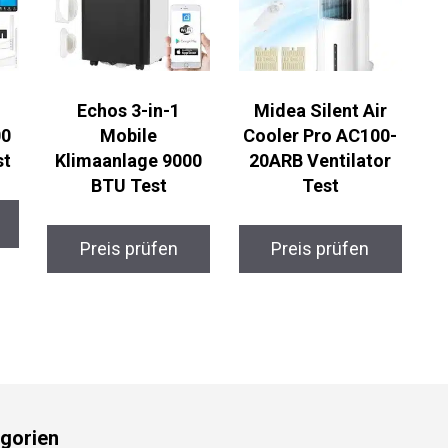
Echos 3-in-1
Midea Silent Air
00
Mobile
Cooler Pro AC100-
st
Klimaanlage 9000
20ARB Ventilator
BTU Test
Test
Preis prüfen
Preis prüfen
gorien